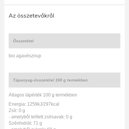
Az összetevőkről
Összetétel
bio agavészirup
Tápanyag-összetétel 100 g termékben
Átlagos tápérték 100 g termékben
Energia: 1259kJ/297kcal
Zsír: 0 g
- amelyből telített zsírsavak: 0 g
Szénhidrát: 71 g