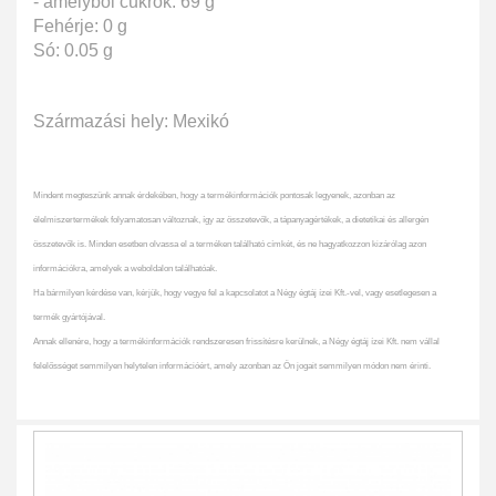
- amelyből cukrok: 69 g
Fehérje: 0 g
Só: 0.05 g
Származási hely: Mexikó
Mindent megteszünk annak érdekében, hogy a termékinformációk pontosak legyenek, azonban az
élelmiszertermékek folyamatosan változnak, így az összetevők, a tápanyagértékek, a dietetikai és allergén
összetevők is. Minden esetben olvassa el a terméken található címkét, és ne hagyatkozzon kizárólag azon
információkra, amelyek a weboldalon találhatóak.
Ha bármilyen kérdése van, kérjük, hogy vegye fel a kapcsolatot a Négy égtáj ízei Kft.-vel, vagy esetlegesen a
termék gyártójával.
Annak ellenére, hogy a termékinformációk rendszeresen frissítésre kerülnek, a Négy égtáj ízei Kft. nem vállal
felelősséget semmilyen helytelen információért, amely azonban az Ön jogait semmilyen módon nem érinti.