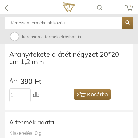
0
keressen a termékleírásban is
Arany/fekete alátét négyzet 20*20
cm 1,2 mm
390 Ft
Ár:
db
Kosárba
A termék adatai
Kiszerelés: 0 g