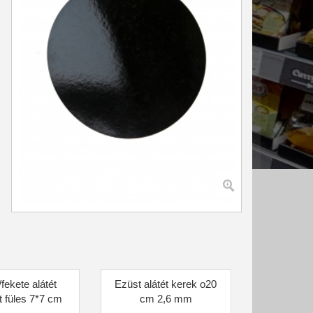
fekete alátét
Ezüst alátét kerek o20
 füles 7*7 cm
cm 2,6 mm