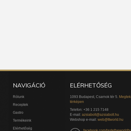
NAVIGÁCIÓ
ELÉRHETŐSÉG
Rólunk
1093 Budapest, Csarnok tér 5.
Megtek
térképen
Receptek
Telefon: +36 1 215 7148
Gastro
E-mail:
azsiabolt@azsiabolt.hu
Webshop e-mail:
web@ttworld.hu
Termékeink
Elérhetőség
facebook.com/tastetheworldb