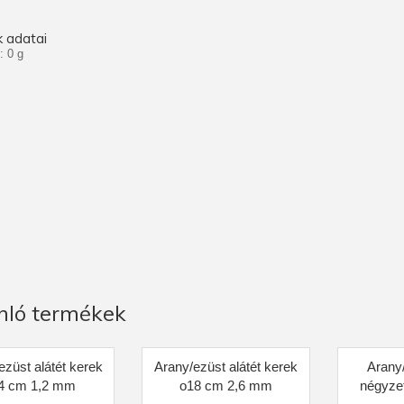
 adatai
: 0 g
nló termékek
ezüst alátét kerek
Arany/ezüst alátét kerek
Arany/
4 cm 1,2 mm
o18 cm 2,6 mm
négyzet