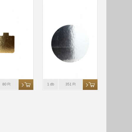
80 Ft
1 db
351 Ft