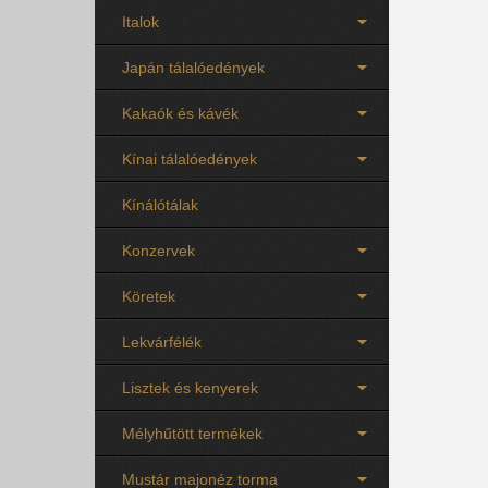
Italok
Japán tálalóedények
Kakaók és kávék
Kínai tálalóedények
Kínálótálak
Konzervek
Köretek
Lekvárfélék
Lisztek és kenyerek
Mélyhűtött termékek
Mustár majonéz torma