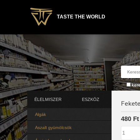
TASTE THE WORLD
ker
ÉLELMISZER
ESZKÖZ
Fekete
Algák
480 Ft
Aszalt gyümölcsök