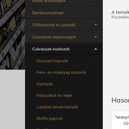
Ázsiai levesalapok
A termék
Bambusznyársak
Kiszerelés
Chiliszószok és paszták
Cukrászati alapanyagok
Cukrászati eszközök
Desszert kapszlik
Fém- és műanyag kiszúrók
Gyertyák
Habzsákok és fejek
Haso
Lapátok-kések-kártyák
*arany/
Muffin papírok
o1