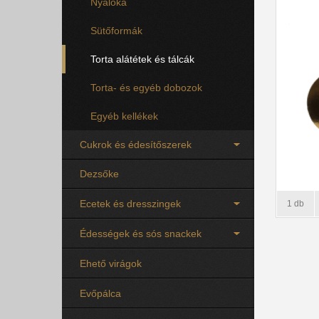
Nyalóka
Sütőformák
Torta alátétek és tálcák
Torta- és egyéb dobozok
Egyéb kellékek
Cukrok és édesítőszerek
Dezsőke
Ecetek és dresszingek
1 db
Édességek és sós snackek
Ehető virágok
Evőpálca