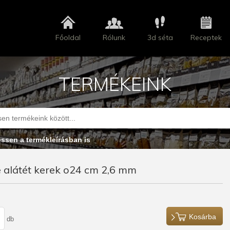
Főoldal
Rólunk
3d séta
Receptek
TERMÉKEINK
essen a termékleírásban is
 alátét kerek o24 cm 2,6 mm
Kosárba
db