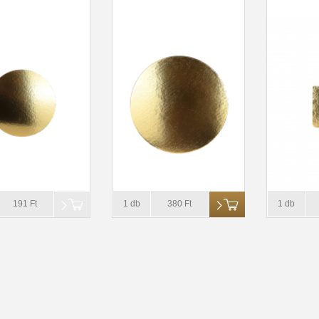
191 Ft
1 db
380 Ft
1 db