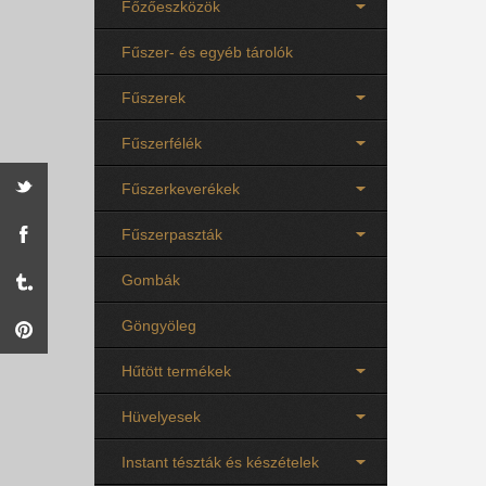
Főzőeszközök
Fűszer- és egyéb tárolók
Fűszerek
Fűszerfélék
Fűszerkeverékek
Fűszerpaszták
Gombák
Göngyöleg
Hűtött termékek
Hüvelyesek
Instant tészták és készételek