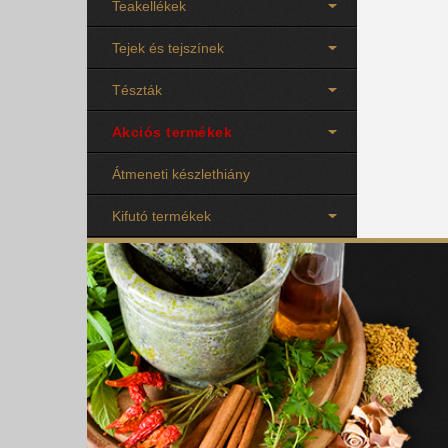
Teakellékek
Tejek és tejszínek
Tészták
Akciós termékek
Átmeneti készlethiány
Kifutó termékek