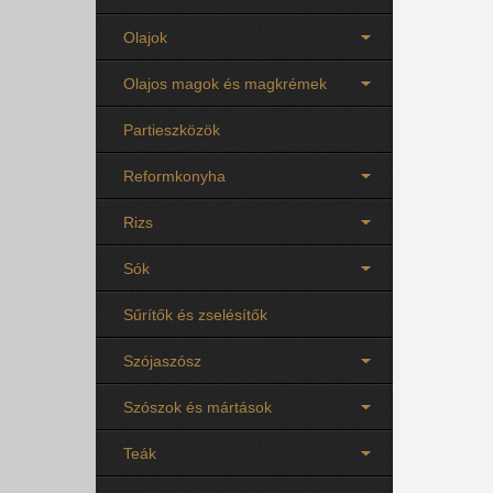
Olajok
Olajos magok és magkrémek
Partieszközök
Reformkonyha
Rizs
Sók
Sűrítők és zselésítők
Szójaszósz
Szószok és mártások
Teák