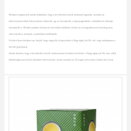
Mindent megteszünk annak érdekében, hogy a termékinformációk pontosak legyenek, azonban az
élelmiszertermékek folyamatosan változnak, így az összetevők, a tápanyagértékek, a dietetikai és allergén
összetevők is. Minden esetben olvassa el a terméken található címkét, és ne hagyatkozzon kizárólag azon
információkra, amelyek a weboldalon találhatóak.
Ha bármilyen kérdése van, kérjük, hogy vegye fel a kapcsolatot a Négy égtáj ízei Kft.-vel, vagy esetlegesen a
termék gyártójával.
Annak ellenére, hogy a termékinformációk rendszeresen frissítésre kerülnek, a Négy égtáj ízei Kft. nem vállal
felelősséget semmilyen helytelen információért, amely azonban az Ön jogait semmilyen módon nem érinti.