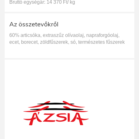
Bruttó egységár: 14 370 Ft/ kg
Az összetevőkről
60% articsóka, extraszűz olívaolaj, napraforgóolaj,
ecet, borecet, zöldfűszerek, só, természetes fűszerek