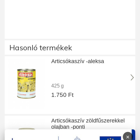
Hasonló termékek
Articsókaszív -aleksa
425 g
1.750 Ft
Articsókaszív zöldfűszerekkel
olajban -ponti
×