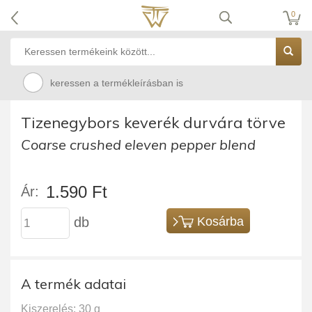
0
keressen a termékleírásban is
Tizenegybors keverék durvára törve
Coarse crushed eleven pepper blend
1.590 Ft
Ár:
db
Kosárba
A termék adatai
Kiszerelés: 30 g