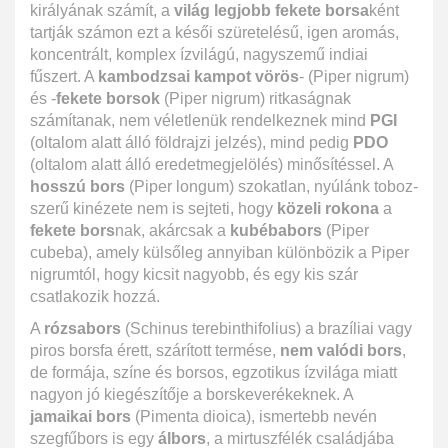
királyának számít, a
világ legjobb fekete borsa
ként
tartják számon ezt a késői szüretelésű, igen aromás,
koncentrált, komplex ízvilágú, nagyszemű indiai
fűszert. A
kambodzsai kampot vörös
- (Piper nigrum)
és -
fekete borsok
(Piper nigrum) ritkaságnak
számítanak, nem véletlenük rendelkeznek mind
PGI
(oltalom alatt álló földrajzi jelzés), mind pedig
PDO
(oltalom alatt álló eredetmegjelölés) minősítéssel. A
hosszú bors
(Piper longum) szokatlan, nyúlánk toboz-
szerű kinézete nem is sejteti, hogy
közeli rokona
a
fekete bors
nak, akárcsak a
kubébabors
(Piper
cubeba), amely külsőleg annyiban különbözik a Piper
nigrumtól, hogy kicsit nagyobb, és egy kis szár
csatlakozik hozzá.
A
rózsabors
(Schinus terebinthifolius) a brazíliai vagy
piros borsfa érett, szárított termése,
nem valódi bors
,
de formája, színe és borsos, egzotikus ízvilága miatt
nagyon jó kiegészítője a borskeverékeknek. A
jamaikai bors
(Pimenta dioica), ismertebb nevén
szegfűbors is egy
álbors
, a mirtuszfélék családjába