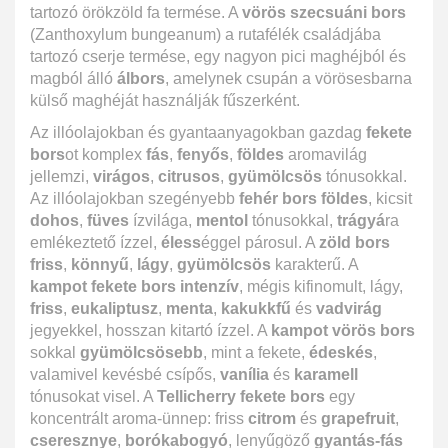
tartozó örökzöld fa termése. A
vörös szecsuáni bors
(Zanthoxylum bungeanum) a rutafélék családjába
tartozó cserje termése, egy nagyon pici maghéjból és
magból álló
álbors
, amelynek csupán a vörösesbarna
külső maghéját használják fűszerként.
Az illóolajokban és gyantaanyagokban gazdag
fekete
bors
ot komplex
fás
,
fenyős
,
földes
aromavilág
jellemzi,
virágos
,
citrusos
,
gyümölcsös
tónusokkal.
Az illóolajokban szegényebb
fehér bors földes
, kicsit
dohos
,
füves
ízvilága,
mentol
tónusokkal,
trágyá
ra
emlékeztető ízzel,
éless
éggel párosul. A
zöld bors
friss
,
könnyű
,
lágy
,
gyümölcsös
karakterű. A
kampot fekete bors
intenzív
, mégis kifinomult, lágy,
friss
,
eukaliptusz
,
menta
,
kakukkfű
és
vadvirág
jegyekkel, hosszan kitartó ízzel. A
kampot vörös bors
sokkal
gyümölcsösebb
, mint a fekete,
édeskés
,
valamivel kevésbé csípős,
vanília
és
karamell
tónusokat visel. A
Tellicherry fekete bors
egy
koncentrált aroma-ünnep: friss
citrom
és
grapefruit
,
cseresznye
,
borókabogyó
, lenyűgöző
gyantás-fás