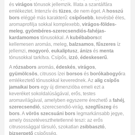
és
virágos
tónusok jellemzik. Illata a szantálfára
emlékeztet. Intenzív és
tüzes
, de nem éget. A
hosszú
bors
eléggé más karakterű:
csípősebb
, kevésbé éles,
aromaprofilja sokkal komplexebb,
virágos-földes-
meleg
,
gyömbéres-szerecsendiós-fahéjas-
kardamomos
tónusokkal. A
kubébabors
ot
kellemesen aromás, meleg,
balzsamos
,
fűszeres
íz
jellemzi,
mogyoró
,
eukaliptusz
,
ánizs
és
menta
tónusokkal tarkítva. Csípős,
izzó
,
édeskeserű
.
A
rózsabors
aromás,
édeskés
,
virágos
,
gyümölcsös
, citrusos ízei
borsos
és
borókabogyó
ra
emlékeztető tónusokkal keverednek. Az
alig csípős
jamaikai bors
egy új dimenzióba emeli ezt a
keveréket sokoldalúságával, erős, testes
aromavilágával, amelyben egyszerre érezhető a
fahéj
,
szerecsendió
, szerecsendió-virág,
szegfűszeg
és
bors
. A
vörös szecsuáni bors
legmarkánsabb jegye,
amely összetéveszthetetlenné teszi: az erős
citrusossággal társuló, szokatlan
zsibbasztó
,
bizsergető
csípősség.