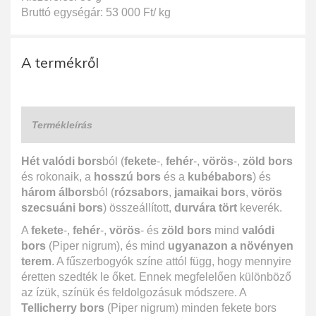
Bruttó egységár: 53 000 Ft/ kg
A termékről
Termékleírás
Hét valódi bors
ból (
fekete
-,
fehér
-,
vörös
-,
zöld bors
és rokonaik, a
hosszú bors
és a
kubébabors
) és
három álbors
ból (
rózsabors
,
jamaikai bors
,
vörös
szecsuáni bors
) összeállított,
durvára tört
keverék.
A
fekete
-,
fehér
-,
vörös
- és
zöld bors
mind
valódi
bors
(Piper nigrum), és mind
ugyanazon a növényen
terem
. A fűszerbogyók színe attól függ, hogy mennyire
éretten szedték le őket. Ennek megfelelően különböző
az ízük, színük és feldolgozásuk módszere. A
Tellicherry bors
(Piper nigrum) minden fekete bors