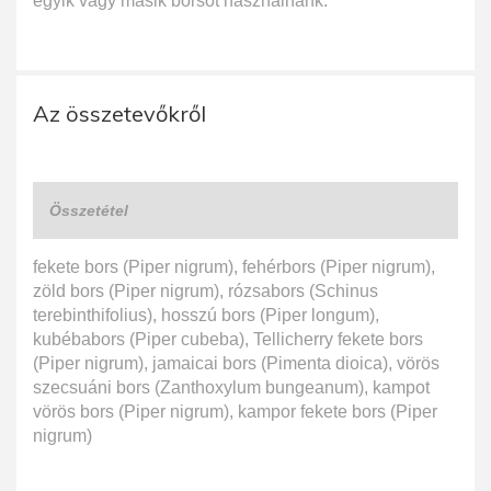
egyik vagy másik borsot használnánk.
Az összetevőkről
Összetétel
fekete bors (Piper nigrum), fehérbors (Piper nigrum),
zöld bors (Piper nigrum), rózsabors (Schinus
terebinthifolius), hosszú bors (Piper longum),
kubébabors (Piper cubeba), Tellicherry fekete bors
(Piper nigrum), jamaicai bors (Pimenta dioica), vörös
szecsuáni bors (Zanthoxylum bungeanum), kampot
vörös bors (Piper nigrum), kampor fekete bors (Piper
nigrum)