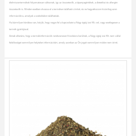
élelmiszertermékek folyamatosan változnak, így az összetevők, a tápanyagértékek, a dietetikai és allergén
összetevők is. Minden esetben olvassa el a terméken található címkét, és ne hagyatkozzon kizárólag azon
információkra, amelyek a weboldalon találhatóak.
Ha bármilyen kérdése van, kérjük, hogy vegye fel a kapcsolatot a Négy égtáj ízei Kft.-vel, vagy esetlegesen a
termék gyártójával.
Annak ellenére, hogy a termékinformációk rendszeresen frissítésre kerülnek, a Négy égtáj ízei Kft. nem vállal
felelősséget semmilyen helytelen információért, amely azonban az Ön jogait semmilyen módon nem érinti.