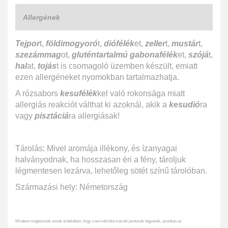
Allergének
Tejpor
t,
földimogyoró
t,
diófélék
et,
zeller
t,
mustár
t,
szezámmag
ot,
gluténtartalmú gabonafélék
et,
szójá
t,
hal
at,
tojás
t is csomagoló üzemben készült, emiatt
ezen allergéneket nyomokban tartalmazhatja.
A rózsabors
kesufélék
kel való rokonsága miatt
allergiás reakciót válthat ki azoknál, akik a
kesudió
ra
vagy
pisztáciá
ra allergiásak!
Tárolás: Mivel aromája illékony, és ízanyagai
halványodnak, ha hosszasan éri a fény, tároljuk
légmentesen lezárva, lehetőleg sötét színű tárolóban.
Származási hely: Németország
Mindent megteszünk annak érdekében, hogy a termékinformációk pontosak legyenek, azonban az