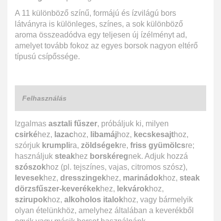
A 11 különböző színű, formájú és ízvilágú bors
látványra is különleges, színes, a sok különböző
aroma összeadódva egy teljesen új ízélményt ad,
amelyet tovább fokoz az egyes borsok nagyon eltérő
típusú csípőssége.
Felhasználás
Izgalmas
asztali fűszer
, próbáljuk ki, milyen
csirké
hez,
lazac
hoz,
libamáj
hoz,
kecskesajt
hoz,
szórjuk
krumpli
ra,
zöldségek
re,
friss gyümölcs
re;
használjuk
steak
hez
borskéreg
nek. Adjuk hozzá
szószok
hoz (pl. tejszínes, vajas, citromos szósz),
levesek
hez,
dresszingek
hez,
marinádok
hoz,
steak
dörzsfűszer-keverékek
hez,
lekvárok
hoz,
szirupok
hoz,
alkoholos italok
hoz, vagy bármelyik
olyan ételünkhöz, amelyhez általában a keverékből