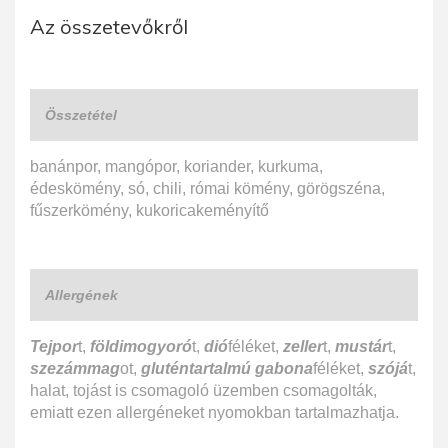
Az összetevőkről
Összetétel
banánpor, mangópor, koriander, kurkuma,
édeskömény, só, chili, római kömény, görögszéna,
fűszerkömény, kukoricakeményítő
Allergének
Tejpor
t,
földimogyoró
t,
dió
féléket,
zeller
t,
mustár
t,
szezámmag
ot,
gluténtartalmú gabona
féléket,
szójá
t,
halat, tojást is csomagoló üzemben csomagolták,
emiatt ezen allergéneket nyomokban tartalmazhatja.