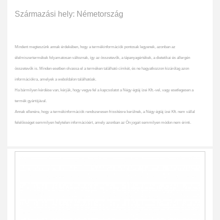
Származási hely: Németország
Mindent megteszünk annak érdekében, hogy a termékinformációk pontosak legyenek, azonban az
élelmiszertermékek folyamatosan változnak, így az összetevők, a tápanyagértékek, a dietetikai és allergén
összetevők is. Minden esetben olvassa el a terméken található címkét, és ne hagyatkozzon kizárólag azon
információkra, amelyek a weboldalon találhatóak.
Ha bármilyen kérdése van, kérjük, hogy vegye fel a kapcsolatot a Négy égtáj ízei Kft.-vel, vagy esetlegesen a
termék gyártójával.
Annak ellenére, hogy a termékinformációk rendszeresen frissítésre kerülnek, a Négy égtáj ízei Kft. nem vállal
felelősséget semmilyen helytelen információért, amely azonban az Ön jogait semmilyen módon nem érinti.