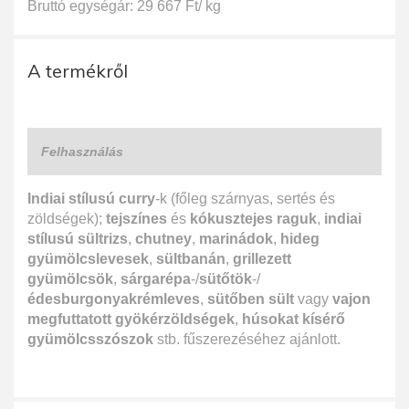
Bruttó egységár: 29 667 Ft/ kg
A termékről
Felhasználás
Indiai stílusú curry
-k (főleg szárnyas, sertés és
zöldségek);
tejszínes
és
kókusztejes raguk
,
indiai
stílusú sültrizs
,
chutney
,
marinádok
,
hideg
gyümölcslevesek
,
sültbanán
,
grillezett
gyümölcsök
,
sárgarépa
-/
sütőtök
-/
édesburgonyakrémleves
,
sütőben sült
vagy
vajon
megfuttatott gyökérzöldségek
,
húsokat kísérő
gyümölcsszószok
stb. fűszerezéséhez ajánlott.