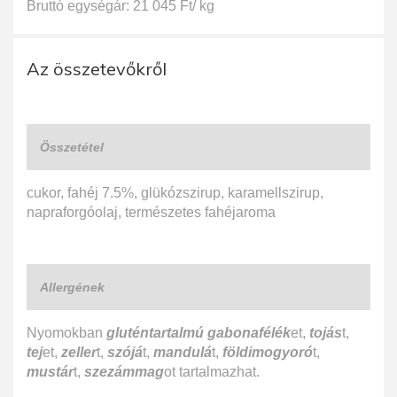
Bruttó egységár: 21 045 Ft/ kg
Az összetevőkről
Összetétel
cukor, fahéj 7.5%, glükózszirup, karamellszirup,
napraforgóolaj, természetes fahéjaroma
Allergének
Nyomokban
gluténtartalmú gabonafélék
et,
tojás
t,
tej
et,
zeller
t,
szójá
t,
mandulá
t,
földimogyoró
t,
mustár
t,
szezámmag
ot tartalmazhat.