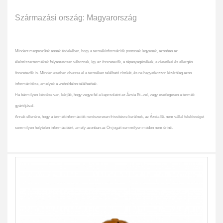
Származási ország: Magyarország
Mindent megteszünk annak érdekében, hogy a termékinformációk pontosak legyenek, azonban az
élelmiszertermékek folyamatosan változnak, így az összetevők, a tápanyagértékek, a dietetikai és allergén
összetevők is. Minden esetben olvassa el a terméken található címkét, és ne hagyatkozzon kizárólag azon
információkra, amelyek a weboldalon találhatóak.
Ha bármilyen kérdése van, kérjük, hogy vegye fel a kapcsolatot az Ázsia Bt.-vel, vagy esetlegesen a termék
gyártójával.
Annak ellenére, hogy a termékinformációk rendszeresen frissítésre kerülnek, az Ázsia Bt. nem vállal felelősséget
semmilyen helytelen információért, amely azonban az Ön jogait semmilyen módon nem érinti.