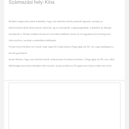
Származási hely: Kína
Mindent megteszünk annak érdekében, hogy a termékinformációk pontosak legyenek, azonban az
élelmiszertermékek folyamatosan változnak, így az összetevők, a tápanyagértékek, a dietetikai és allergén
összetevők is. Minden esetben olvassa el a terméken található címkét, és ne hagyatkozzon kizárólag azon
információkra, amelyek a weboldalon találhatóak.
Ha bármilyen kérdése van, kérjük, hogy vegye fel a kapcsolatot a Négy égtáj ízei Kft.-vel, vagy esetlegesen a
termék gyártójával.
Annak ellenére, hogy a termékinformációk rendszeresen frissítésre kerülnek, a Négy égtáj ízei Kft. nem vállal
felelősséget semmilyen helytelen információért, amely azonban az Ön jogait semmilyen módon nem érinti.