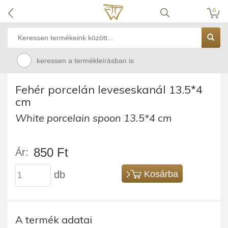
0
keressen a termékleírásban is
Fehér porcelán leveseskanál 13.5*4
cm
White porcelain spoon 13.5*4 cm
850 Ft
Ár:
db
Kosárba
A termék adatai