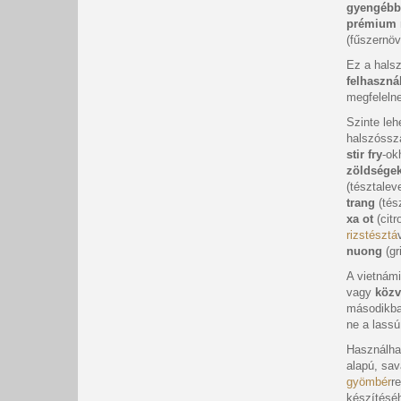
gyengébb
prémium 
(fűszernöv
Ez a hals
felhaszná
megfeleln
Szinte leh
halszóssza
stir fry
-ok
zöldsége
(tésztalev
trang
(tész
xa ot
(citr
rizstésztá
nuong
(gr
A vietnámi
vagy
közv
másodikban
ne a lassú
Használha
alapú, sa
gyömbér
r
készítésé