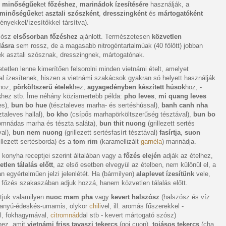
 minőségűek
et
főzéshez
,
marinádok ízesítésére
használják, a
minőségűek
et
asztali szószként
,
dresszingként
és
mártogatóként
ényekkel/ízesítőkkel társítva).
zósz
elsősorban főzéshez
ajánlott. Természetesen
közvetlen
lásra
sem rossz, de a magasabb nitrogéntartalmúak (40 fölött) jobban
ek asztali szósznak, dresszingnek, mártogatónak.
etetlen lenne kimerítően felsorolni minden vietnámi ételt, amelyet
l ízesítenek, hiszen a vietnámi szakácsok gyakran só helyett használják
hoz,
pörköltszerű ételek
hez,
agyagedényben készített húsok
hoz, -
k
hez stb. Íme néhány közismertebb példa:
pho leves
,
mi quang leves
es),
bun bo hue
(tésztaleves marha- és sertéshússal),
banh canh nha
taleves hallal),
bo kho
(csípős marhapörköltszerűség tésztával),
bun bo
omnádas marha és tészta saláta),
bun thit nuong
(grillezett sertés
val),
bun nem nuong
(grillezett sertésfasírt tésztával)
fasírtja
,
suon
illezett sertésborda) és a
tom rim
(karamellizált
garnéla
) marinádja.
 konyha receptjei szerint általában vagy a
főzés elején
adják az ételhez,
etlen tálalás előtt
, az első esetben elvegyül az ételben, nem különül el, a
 egyértelműen jelzi jelenlétét. Ha (bármilyen)
alaplevet ízesítünk
vele,
 főzés szakaszában adjuk hozzá, hanem közvetlen tálalás előtt.
tjuk valamilyen
nuoc mam pha
vagy
kevert halszósz
(halszósz és víz
vanyú-édeskés-umamis, olykor
chili
vel, ill. aromás fűszerekkel -
el, fokhagymával,
citromnád
dal stb - kevert mártogató szósz)
hez, amit
vietnámi friss tavaszi tekercs
(goi cuon),
tojásos tekercs
(cha