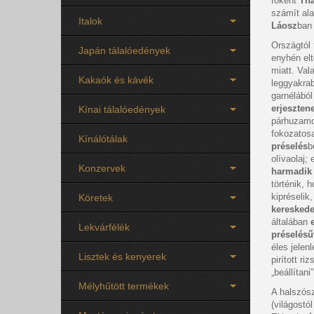
főként
Tha
számít al
Italok
Láosz
ban
Országtól 
Japán tálalóedények
enyhén elt
miatt. Va
Kakaók és kávék
leggyakrab
garnélából
erjeszten
Kínai tálalóedények
párhuzamo
fokozatosa
Kínálótálak
préselés
b
olívaolaj;
Konzervek
harmadik 
történik, 
kipréselik
Köretek
keresked
általában
Lekvárfélék
préselésű
éles jelen
Lisztek és kenyerek
pirított r
„beállítani”
Mélyhűtött termékek
A halszós
(világostó