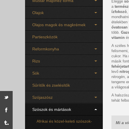
Mustár majonéz torma
Eléggé
só
a
termész
ízfokozó
,
Olajok
mondhatn
ételekben 
Olajos magok és magkrémek
óvatosan
több.
Gazd
Partieszközök
vitamin
é
A széles h
Reformkonyha
felismerni
cukor. Ha 
Rizs
másik font
fehérjeta
levő
nitr
Sók
nitrogén, 
tengerre e
Sűrítők és zselésítők
a világosa
A halszósz
Szójaszósz
tehát felb
Szószok és mártások
Afrikai és közel-keleti szószok-
Mi a v