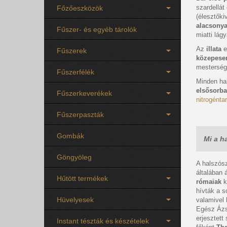
szardellát
Főzőeszközök
(élesztőki
alacsonya
Fűszer- és egyéb tárolók
miatti lág
Az
illata
e
Fűszerek
közepese
mestersé
Fűszerfélék
Minden hal
elsősorba
Fűszerkeverékek
nitrogénta
Fűszerpaszták
Gombák
Mi a h
Göngyöleg
A halszó
általában 
Hűtött termékek
rómaiak
k
hívták a s
Hüvelyesek
valamivel
Egész Ázsi
erjesztett
Instant tészták és készételek