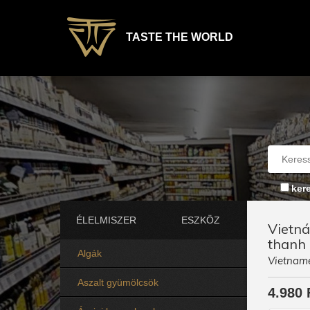
TASTE THE WORLD
ker
ÉLELMISZER
ESZKÖZ
Vietná
thanh
Algák
Vietname
Aszalt gyümölcsök
4.980 