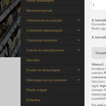
Ázsiai levesalapok
Bambusznyársak
A termék
Chiliszószok és paszták
Kiszerelés
Bruttó egy
Cukrászati alapanyagok
A termék
Cukrászati eszközök
Cukrok és édesítőszerek
Termék
Dezsőke
Áttetsző
,
fúziójával
Ecetek és dresszingek
vietnámi
P
commerson
Édességek és sós snackek
halszószt,
egyik
leg
Ehető virágok
vietnámi P
alapanyagk
szardellafa
Evőpálca
Bár
első 