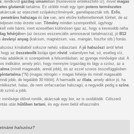
s
; rendkívül
gazdag umami
ban (húslevesre emlékeztető íz), mivel
magas
etes glutamát
tartalma. Ez utóbbi miatt egy igen
potens természetes
 akárcsak az erjesztett szójakészítmények, garnélapaszták stb.
Erős
,
i
penetráns halszaga
és
íze
van, ami elsőre kellemetlennek tűnhet, de az
teljesen más érzete van.
Tömény
minden szempontból, úgyhogy
kell vele bánni, mert ezesetben különösen igaz az, hogy a kevesebb néha
ag fehérjé
ben (az összes esszenciális aminosavat tartalmazza), jó
B12
s
ásványi anyag
(kalcium, magnézium, vas, mangán, foszfor stb.) forrás.
alszósz kínálatból sokszor nehéz választani. A
jó halszósz
t arról lehet
, hogy az
összetevők
listája igen
rövid
: valamilyen hal, só, esetleg víz,
más adalékok is szerepelnek a felsorolásban, az gyenge minőségre utal. A
os indikátor, amely jelzi, hogy mennyire ízgazdag és lágy a szósz, az a
rtalma
(minél magasabb, annál jobb), és az ezzel szoros összefüggésben
ogéntartalma
(°N) (magas nitrogén = magas fehérje és minél magasabb
annál jobb, de legalább 30 fölött). A harmadik az
illata
, amely akkor jó, ha
mlékeztet, halas, de nem orrfacsaróan halszagú; a negyedik pedig a
színe
,
bb színű a jobb.
 minősége idővel romlik, akárcsak egy bor, ez is oxidálódik. Célszerű
ontás után
hűtőben tartani
, és egy éven belül elhasználni.
ietnámi halszósz?