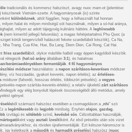
féle
tradicionális és kommersz halszószt, avagy nuoc mam-ot (jelentése:
) készítenek Vietnám-szerte. A hagyományosak (is) szinte
enként
különböznek
, attól függően, hogy a felhasznált hal honnan
 milyen halat és milyen minőségű sót használnak, milyen a só-hal aránya,
éghajlat, milyen az adott tájegység kulináris háttére. A
leghíresebb
ok
(nem kimerítő jellegű felsorolás): a magas fehérjetartalmú Phu Quoc (a
ziget körüli tengervízből halászott fekete szardellából készítik), Ca Na,
t, Nha Trang, Cua Khe, Hue, Ba Lang, Diem Dien, Cai Rong, Cat Hai.
nt
friss szardellá
ból, olykor másféle halból vagy éppen kagylóból készítik.
val rétegezik (
hal:só arány
általában
3:1
), és hatalmas
ban
/
kerámiaedényekben fermentálják
.
4 fő hagyományos
készítési módszer
használatos: a
napon szárításos-keveréses
módszer
ény, víz hozzáadás, gyakori keverés, napon érlelés); az
érleléses-
s
módszer (fahordó, hosszas érlelés, többszöri préselés); a
vegyes
préselés-napon szárítás-keverés-érlelés); a relatív újkeletű
zárt szárításos
Mindegyik egy elég bonyolult lépések összességéből álló metódus, amely
yelést igényel.
réselés
ből származó halszósz esetében a csomagoláson a „
nhi
” szó
 Ez a
legértékesebb
és
legjobb
minőség. Enyhén
olajos
,
gazdag
,
tebb
ízvilágú és
sötétebb
színű,
kevésbé sós
. Célzottabban használják,
mártogató
ként vagy
asztali ízesít
őként. Az első préselés után sós vizet
lmaradványokhoz, és röviden újrafermentálják. Ezt kétszer-háromszor is
k, így keletkezik a
második
és
harmadik préselés
ű halszósz (
nuoc