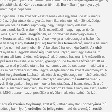
iföld
ön (nam pla),
Vietná
mban (nuoc mam) és a
Fülöp-szigetek
en (patis)
apízesítőnek, de
Kambodzsá
ban (tik trei),
Burmá
ban (ngan bya yay),
 (nam pa) is népszerű.
függetlenül, a halszószok készítésének elve ugyanaz, de ízük mégis
érő az éghajlatnak és a gyártás technikai részleteinek különbözősége
lamilyen
olajos hal
ból (apró vagy nagy; tengeri vagy édesvízi) –
ban szardellából, olykor krillből, makrélából – vagy nagyon ritkán
 készül, amit
sóval elegyítenek
, és
hordókban
(fa/agyag/kerámia)
ek hosszan
, akár két évig is. A só kivonja a nedvességet a halból, és
san lezajlik egy
halofil
(sótűrő)
bakteriális fermentáció
, maga a hal meg
n (de nem teljesen) lebomlik. A keletkező hallevet
kipréselik
. Az
első
ől nyert lé a
legjobb minőség
ű halszósz, olyan, mint egy extra szűz
 ezt
asztali ízesítő
ként,
mártogató
nak érdemes használni. A
második
és
préselés
kevésbé jó minőség,
gyengébb
, de tökéletes
főzéshez
. Itt az
hogy az első préselés után a halhoz ismét vizet és sót adnak, majd ezt újra
, és minél többször ismétlik, egyre jellegtelenebb halszószt eredményez. A
elmi forgalomban
kapható halszószok nagytöbbsége nem első préselésű,
első préselésűt vegyítenek
valamilyen arányban
második/harmadik
vel
. Elég gyakori, hogy némi cukor hozzáadásával balanszírozzák a só
létét. A silányabb minőségű halszószokhoz karamellt vagy melaszt, esetleg
izst, MSG-t adnak, ezzel próbálják a nívótlan halszósz színét és ízét
.
z egy
vízszerűen folyékony
,
áttetsző
, változó árnyalatú
borostyánszínű
l sötétig bármilyen),
erőteljes
és
jellegzetes illatú
és
aromájú ízesítő
.