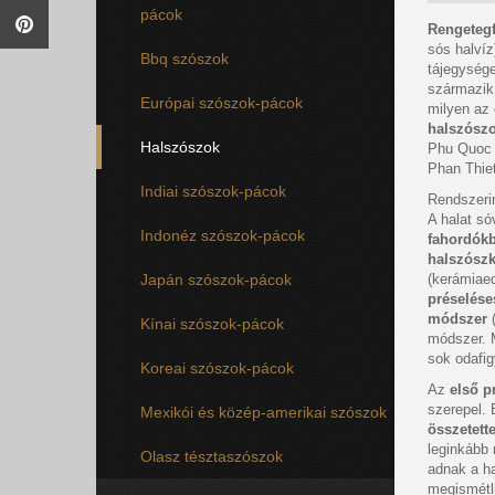
pácok
Rengeteg
sós halvíz
Bbq szószok
tájegység
származik,
Európai szószok-pácok
milyen az 
halszósz
Halszószok
Phu Quoc s
Phan Thie
Indiai szószok-pácok
Rendszeri
A halat só
Indonéz szószok-pácok
fahordók
halszósz
Japán szószok-pácok
(kerámiaed
préselése
módszer
(
Kínai szószok-pácok
módszer. 
sok odafig
Koreai szószok-pácok
Az
első p
szerepel.
Mexikói és közép-amerikai szószok
összetet
leginkább
Olasz tésztaszószok
adnak a ha
megismétli