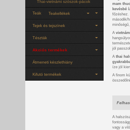
Thai-vietnámi szószok-pácok
mam thu
kevésbé í
Teák
Teakellékek
főzéshez. 
második/h
minőségű,
Tejek és tejszínek
A
vietnám
Tészták
hangsúly
természe
jól passzo
Akciós termékek
A
thai ha
gyakrabb
Átmeneti készlethiány
íze jól ki
Kifutó termékek
A finom k
összedőlni
Felhas
A halszós
fontosságg
vagy a vil