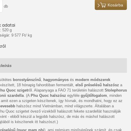
Kosárba
db
 adatai
: 520 g
ségár: 9 577 Ft/ kg
ről
leírás
 sötétes
borostyánszínű
,
hagyományos
és
modern módszerek
 készített, 18 hónapig fahordóban fermentált,
első préselésű halszósz
a
hu Quoc sziget
ről. Alapanyaga a FAO 71 területén halászott
Stolephorus
ii szardella
. (A
Phu Quoc halszósz
egyféle
gyűjtőfogalom
, minden
 amit ezen a szigeten készítenek, így hívnak, és mondhatni, hogy ez az
nevesebb
halszósz mind Vietnámban, mind világszerte. Általában a
hu Quoc szigetet övező vizekből halászott fekete szardellát használják
ént - ebből készül a legjobb halszósz, de más és máshol halászott
jtából is készítenek itt halszószt.)
préselésű (nuoc mam nhi
), ami prémium minőségűnek számít, és csak