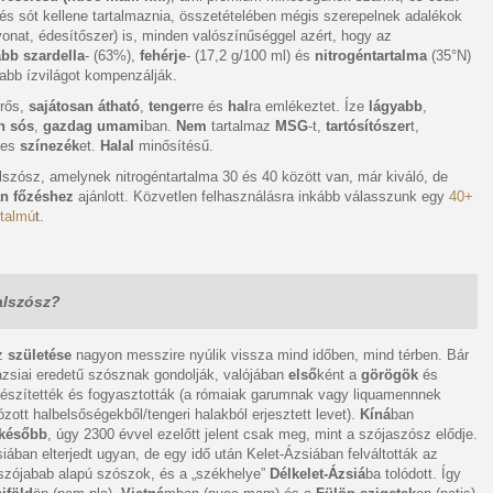
 és sót kellene tartalmaznia, összetételében mégis szerepelnek adalékok
vonat, édesítőszer) is, minden valószínűséggel azért, hogy az
bb szardella
- (63%),
fehérje
- (17,2 g/100 ml) és
nitrogéntartalma
(35°N)
yabb ízvilágot kompenzálják.
rős,
sajátosan átható
,
tenger
re és
hal
ra emlékeztet. Íze
lágyabb
,
n sós
,
gazdag umami
ban.
Nem
tartalmaz
MSG
-t,
tartósítószer
t,
ges
színezék
et.
Halal
minősítésű.
szósz, amelynek nitrogéntartalma 30 és 40 között van, már kiváló, de
n főzéshez
ajánlott. Közvetlen felhasználásra inkább válasszunk egy
40+
rtalmú
t.
alszósz?
sz
születése
nagyon messzire nyúlik vissza mind időben, mind térben. Bár
ázsiai eredetű szósznak gondolják, valójában
első
ként a
görögök
és
észítették és fogyasztották (a rómaiak garumnak vagy liquamennnek
ózott halbelsőségekből/tengeri halakból erjesztett levet).
Kíná
ban
később
, úgy 2300 évvel ezelőtt jelent csak meg, mint a szójaszósz elődje.
ában elterjedt ugyan, de egy idő után Kelet-Ázsiában felváltották az
 szójabab alapú szószok, és a „székhelye”
Délkelet-Ázsiá
ba tolódott. Így