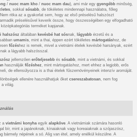
ong
/
nuoc mam kho
/
nuoc mam dau
), ami már egy
gyengébb
minőség,
zletes
, sokkal
sósabb
, de tökéletes mindennapi használatra, főleg
Nem ritka az a gyakorlat sem, hogy az első préselésű halszószt
armadik préselésűvel keverik össze, hogy összességében egy elfogadható
 középkategóriás terméket kapjanak.
i halszósz
általában
kevésbé hat sós
nak,
lágyabb
érzetű és a
osabban
umamis
, mint a thai, éppen ezért tökéletes
mártogatás
hoz, de
tesen
főzés
hez is remek, mivel a vietnámi ételek kevésbé harsányak, ezért
lnak a lágyabb halszósszal.
lszósz
jellemzően
erőteljesebb
és
sósabb
, mint a vietnámi, és sokkal
an
használják
főzéshez
, mint mártogatáshoz, mert ehhez a legjobb, erős
emeli, de ellensúlyozza is a thai ételek fűszernövényeinek intenzív aromáját.
ülönbségek ellenére használhatjuk őket
csereszabatosan
, nem fog
 a világ.
ználás
z a
vietnámi konyha
egyik
alapköve
. A vietnámiak számára hasonló
al bír, mint a japánoknak, kínaiaknak vagy koreaiaknak a szójaszósz,
ág bármely népének a só. Alig van étel, amely enélkül készülne. A