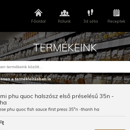
Főoldal
Rólunk
3d séta
Receptek
TERMÉKEINK
essen a termékleírásban is
mi phu quoc halszósz első préselésű 35n -
 ha
se phu quoc fish sauce first press 35°n -thanh ha
Ft