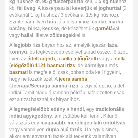
kg hús
hoz kb.
95 g fűszerpaszta
kell,
1,5 kg hús
hoz
kb.
fél üveg
. A fűszerpasztát
keverjük el joghurttal
(2
evőkanál 1 kg húshoz / 3 evőkanál 1,5 kg húshoz).
Szinte bármilyen
hús
jó a biryanihoz,
csirke
,
marha
,
bárány
,
birka
,
kecske
, de készíthetjük
garnélá
val
vagy
hal
lal, illetve
zöldségek
kel is.
A
legjobb rizs
biryanihoz az, amelyik igazán
laza
,
könnyű
, és legkevesebb eséllyel tapad össze, fő szét.
Ilyen az
érlelt
(
aged
)
, a
sella
(
előgőzölt
)
vagy a
sella
(
előgőzölt
)
1121 basmati rizs
, de
bármilyen
más
basmati
is megfelelő, csak jobban oda kell figyelni,
hogy ne főzzük szét. A
jeera samba
(
Jeeraga/Seeraga samba
)
rizs
is egy jó opció, a dél-
indiai Tamil Nadu államban például kifejezetten csak
ezt a rizst használják biryanihoz.
A
legmegfelelőbb edény
a
handi
, egy
tradicionális
indiai agyagedény
, amit sütőbe kell tenni. Kitűnő
választás egy
magasabb
,
merőleges falú öntöttvas
vagy valamilyen
dupla aljú fazék
. Ha egyik sincs,
akkor egy egyszerű fazék alá tegyünk valamilyen