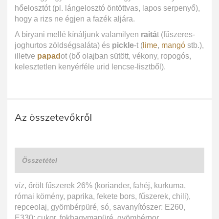
hőelosztót (pl. lángelosztó öntöttvas, lapos serpenyő),
hogy a rizs ne égjen a fazék aljára.
A biryani mellé kínáljunk valamilyen
raitá
t (fűszeres-
joghurtos zöldségsaláta) és
pickle
-t (
lime
,
mangó
stb.),
illetve
papad
ot (bő olajban sütött, vékony, ropogós,
kelesztetlen kenyérféle urid lencse-lisztből).
Az összetevőkről
Összetétel
víz, őrölt fűszerek 26% (koriander, fahéj, kurkuma,
római kömény, paprika, fekete bors, fűszerek, chili),
repceolaj, gyömbérpüré, só, savanyítószer: E260,
E330; cukor, fokhagymapüré, gyömbérpor