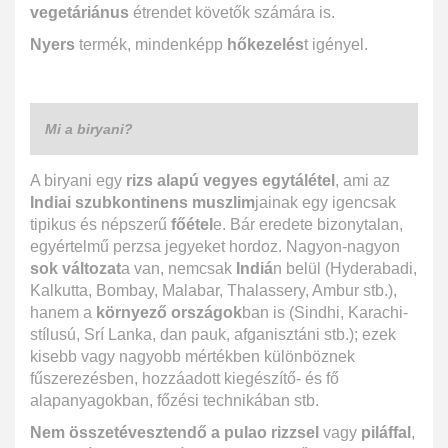
vegetáriánus
étrendet követők számára is.
Nyers
termék, mindenképp
hőkezelés
t igényel.
Mi a biryani?
A biryani egy
rizs alapú
vegyes egytálétel
, ami az
Indiai szubkontinens muszlim
jainak egy igencsak
tipikus és népszerű
főétel
e. Bár eredete bizonytalan,
egyértelmű perzsa jegyeket hordoz. Nagyon-nagyon
sok változat
a van, nemcsak
Indiá
n belül (Hyderabadi,
Kalkutta, Bombay, Malabar, Thalassery, Ambur stb.),
hanem a
környező országok
ban is (Sindhi, Karachi-
stílusú, Srí Lanka, dan pauk, afganisztáni stb.); ezek
kisebb vagy nagyobb mértékben különböznek
fűszerezésben, hozzáadott kiegészítő- és fő
alapanyagokban, főzési technikában stb.
Nem összetévesztendő a pulao rizzsel
vagy
piláffal
,