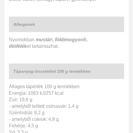
Allergének
Nyomokban
mustár
t,
földimogyoró
t,
diófélék
et tartalmazhat.
Tápanyag-összetétel 100 g termékben
Átlagos tápérték 100 g termékben
Energia: 1063 kJ/257 kcal
Zsír: 19,6 g
- amelyből telített zsírsavak: 1,4 g
Szénhidrát: 8,2 g
- amelyből cukrok: 4,8 g
Fehérje: 4,5 g
Só: 3,3 g