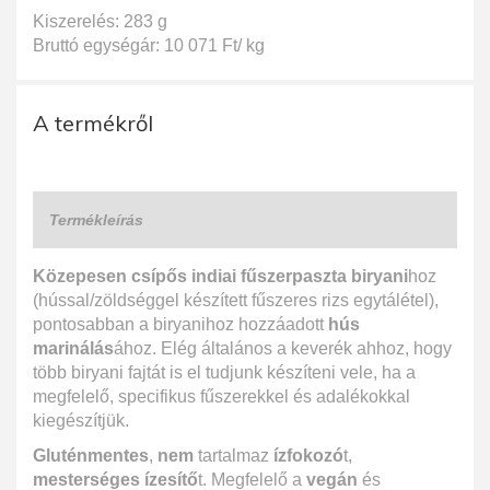
Kiszerelés: 283 g
Bruttó egységár: 10 071 Ft/ kg
A termékről
Termékleírás
Közepesen csípős indiai fűszerpaszta biryani
hoz
(hússal/zöldséggel készített fűszeres rizs egytálétel),
pontosabban a biryanihoz hozzáadott
hús
marinálás
ához. Elég általános a keverék ahhoz, hogy
több biryani fajtát is el tudjunk készíteni vele, ha a
megfelelő, specifikus fűszerekkel és adalékokkal
kiegészítjük.
Gluténmentes
,
nem
tartalmaz
ízfokozó
t,
mesterséges ízesítő
t. Megfelelő a
vegán
és