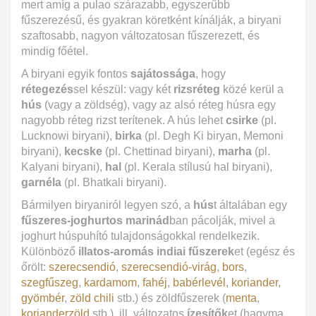
mert amíg a pulao szárazabb, egyszerűbb
fűszerezésű, és gyakran köretként kínálják, a biryani
szaftosabb, nagyon változatosan fűszerezett, és
mindig főétel.
A biryani egyik fontos
sajátossága
, hogy
rétegezés
sel készül: vagy két
rizsréteg
közé kerül a
hús
(vagy a zöldség), vagy az alsó réteg húsra egy
nagyobb réteg rizst terítenek. A hús lehet
csirke
(pl.
Lucknowi biryani),
birka
(pl. Degh Ki biryan, Memoni
biryani),
kecske
(pl. Chettinad biryani),
marha
(pl.
Kalyani biryani),
hal
(pl. Kerala stílusú hal biryani),
garnéla
(pl. Bhatkali biryani).
Bármilyen biryaniról legyen szó, a
hús
t általában egy
fűszeres-joghurtos marinád
ban pácolják, mivel a
joghurt húspuhító tulajdonságokkal rendelkezik.
Különböző
illatos-aromás indiai fűszerek
et (egész és
őrölt:
szerecsendió
,
szerecsendió-virág
,
bors
,
szegfűszeg
,
kardamom
,
fahéj
,
babérlevél
,
koriander
,
gyömbér
,
zöld chili
stb.) és zöldfűszerek (
menta
,
korianderzöld
stb.), ill. változatos
ízesítők
et (hagyma,