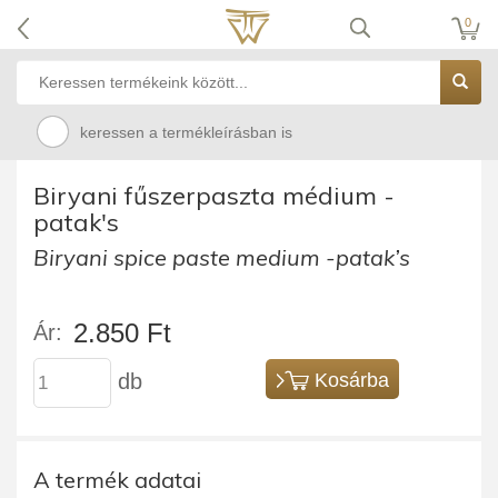
0
keressen a termékleírásban is
Biryani fűszerpaszta médium -
patak's
Biryani spice paste medium -patak’s
2.850 Ft
Ár:
db
Kosárba
A termék adatai