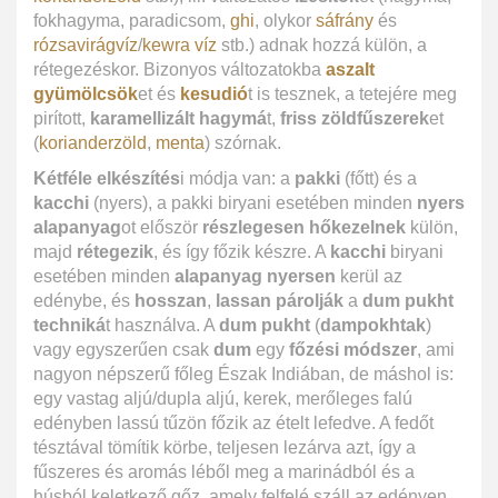
fokhagyma, paradicsom,
ghi
, olykor
sáfrány
és
rózsavirágvíz
/
kewra víz
stb.) adnak hozzá külön, a
rétegezéskor. Bizonyos változatokba
aszalt
gyümölcsök
et és
kesudió
t is tesznek, a tetejére meg
pirított,
karamellizált hagymá
t,
friss zöldfűszerek
et
(
korianderzöld
,
menta
) szórnak.
Kétféle elkészítés
i módja van: a
pakki
(főtt) és a
kacchi
(nyers), a pakki biryani esetében minden
nyers
alapanyag
ot először
részlegesen hőkezelnek
külön,
majd
rétegezik
, és így főzik készre. A
kacchi
biryani
esetében minden
alapanyag nyersen
kerül az
edénybe, és
hosszan
,
lassan párolják
a
dum pukht
techniká
t használva. A
dum pukht
(
dampokhtak
)
vagy egyszerűen csak
dum
egy
főzési módszer
, ami
nagyon népszerű főleg Észak Indiában, de máshol is:
egy vastag aljú/dupla aljú, kerek, merőleges falú
edényben lassú tűzön főzik az ételt lefedve. A fedőt
tésztával tömítik körbe, teljesen lezárva azt, így a
fűszeres és aromás léből meg a marinádból és a
húsból keletkező gőz, amely felfelé száll az edényen