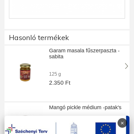
Hasonló termékek
Garam masala fűszerpaszta -
sabita
125 g
2.350 Ft
Mangó pickle médium -patak's
×
283 g