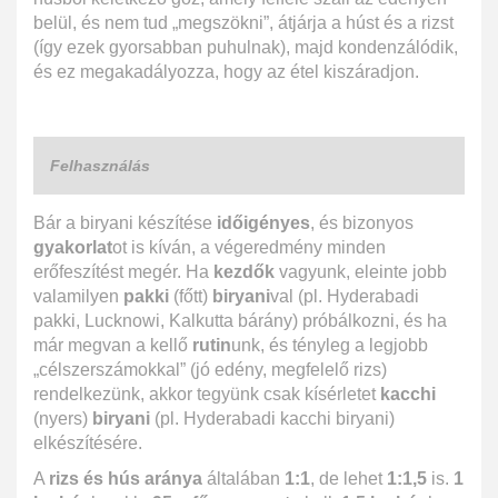
belül, és nem tud „megszökni”, átjárja a húst és a rizst
(így ezek gyorsabban puhulnak), majd kondenzálódik,
és ez megakadályozza, hogy az étel kiszáradjon.
Felhasználás
Bár a biryani készítése
időigényes
, és bizonyos
gyakorlat
ot is kíván, a végeredmény minden
erőfeszítést megér. Ha
kezdők
vagyunk, eleinte jobb
valamilyen
pakki
(főtt)
biryani
val (pl. Hyderabadi
pakki, Lucknowi, Kalkutta bárány) próbálkozni, és ha
már megvan a kellő
rutin
unk, és tényleg a legjobb
„célszerszámokkal” (jó edény, megfelelő rizs)
rendelkezünk, akkor tegyünk csak kísérletet
kacchi
(nyers)
biryani
(pl. Hyderabadi kacchi biryani)
elkészítésére.
A
rizs és hús aránya
általában
1:1
, de lehet
1:1,5
is.
1