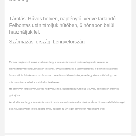
Tárolás: Hűvös helyen, napfénytől védve tartandó.
Felbontás után tároljuk hűtőben, 6 hónapon belül
használjuk fel.
Származási ország: Lengyelország
Mindent megteszünk annak érdekében, hogy a termékinformációk pontosak legyenek, azonban az
élelmiszertermékek folyamatosan változnak, így az összetevők, a tápanyagértékek, a dietetikai és allergén
összetevők is. Minden esetben olvassa el a terméken található címkét, és ne hagyatkozzon kizárólag azon
információkra, amelyek a weboldalon találhatóak.
Ha bármilyen kérdése van, kérjük, hogy vegye fel a kapcsolatot az Ázsia Bt.-vel, vagy esetlegesen a termék
gyártójával.
Annak ellenére, hogy a termékinformációk rendszeresen frissítésre kerülnek, az Ázsia Bt. nem vállal felelősséget
semmilyen helytelen információért, amely azonban az Ön jogait semmilyen módon nem érinti.