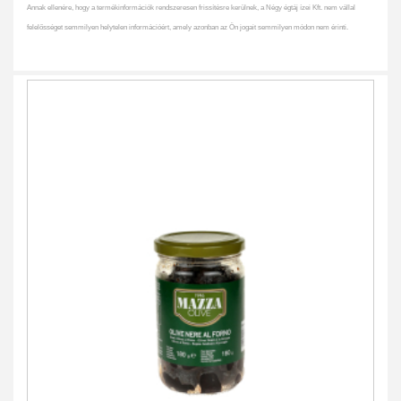
Annak ellenére, hogy a termékinformációk rendszeresen frissítésre kerülnek, a Négy égtáj ízei Kft. nem vállal
felelősséget semmilyen helytelen információért, amely azonban az Ön jogait semmilyen módon nem érinti.