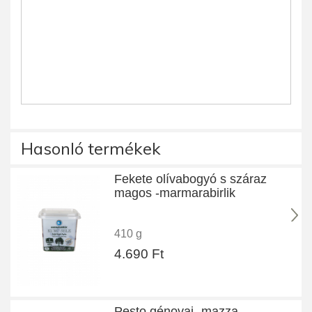
Hasonló termékek
Fekete olívabogyó s száraz
magos -marmarabirlik
410 g
4.690 Ft
Pesto génovai -mazza