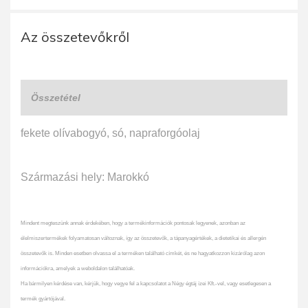
Az összetevőkről
Összetétel
fekete olívabogyó, só, napraforgóolaj
Származási hely: Marokkó
Mindent megteszünk annak érdekében, hogy a termékinformációk pontosak legyenek, azonban az
élelmiszertermékek folyamatosan változnak, így az összetevők, a tápanyagértékek, a dietetikai és allergén
összetevők is. Minden esetben olvassa el a terméken található címkét, és ne hagyatkozzon kizárólag azon
információkra, amelyek a weboldalon találhatóak.
Ha bármilyen kérdése van, kérjük, hogy vegye fel a kapcsolatot a Négy égtáj ízei Kft.-vel, vagy esetlegesen a
termék gyártójával.